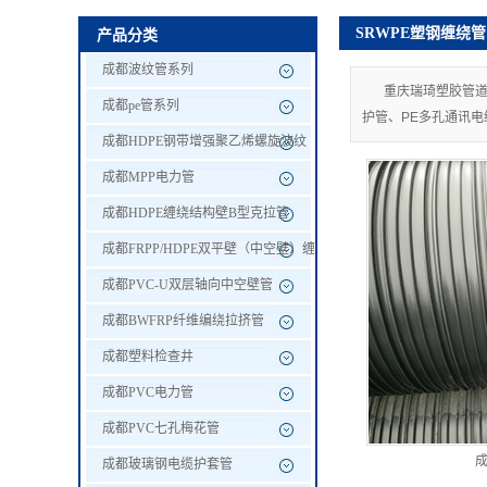
SRWPE塑钢缠绕管
产品分类
成都PVC-U双层轴
成都波纹管系列
重庆瑞琦塑胶管道
成都BWFRP纤维编绕
成都pe管系列
护管、PE多孔通讯电
成都HDPE钢带增强聚乙烯螺旋波纹
成都塑料检查井
管
成都MPP电力管
成都PVC电力管
成都HDPE缠绕结构壁B型克拉管
成都FRPP/HDPE双平壁（中空壁）缠
成都PVC七孔梅花管
绕管
成都PVC-U双层轴向中空壁管
成都玻璃钢电缆护套管
成都BWFRP纤维编绕拉挤管
成都塑料检查井
成都SRWPE塑钢缠绕管
成都PVC电力管
成都HDPE-1W(
成都PVC七孔梅花管
成
成都玻璃钢电缆护套管
成都PE管订制管材