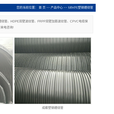
您的当前位置：
首 页
>>
产品中心
>>
SRWPE塑钢缠绕管
管、HDPE双壁波纹管、FRPP双壁加筋波纹管、CPVC电缆保
来电咨询!
成都塑钢缠绕管