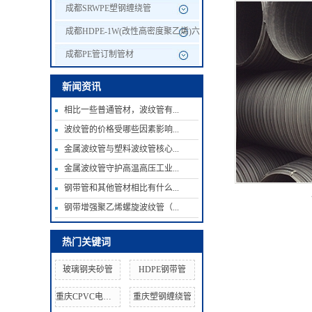
成都SRWPE塑钢缠绕管
成都HDPE-1W(改性高密度聚乙烯)六
棱结构壁管
成都PE管订制管材
新闻资讯
相比一些普通管材，波纹管有...
波纹管的价格受哪些因素影响...
金属波纹管与塑料波纹管核心...
金属波纹管守护高温高压工业...
钢带管和其他管材相比有什么...
钢带增强聚乙烯螺旋波纹管（...
热门关键词
玻璃钢夹砂管
HDPE钢带管
重庆CPVC电力管
重庆塑钢缠绕管