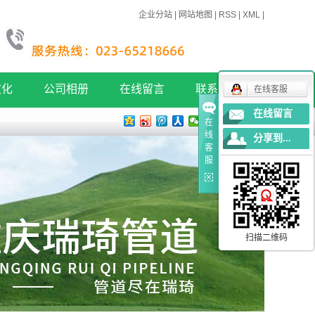
企业分站
|
网站地图
|
RSS
|
XML
|
文化
公司相册
在线留言
联系我们
在线客服
在线留言
在
文化
公司相册
联系方式
线
分享到...
客
服
扫描二维码