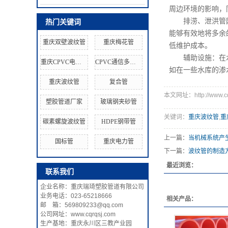
周边环境的影响，
排涝、泄洪管网：
热门关键词
能够有效地将多余
重庆双壁波纹管
重庆梅花管
低维护成本。
辅助设施：在水库
重庆CPVC电力管
CPVC通信多孔管
如在一些水库的渗
重庆波纹管
复合管
本文网址：http://www.cqr
塑胶管道厂家
玻璃钢夹砂管
关键词：
重庆波纹管
,
重
碳素螺旋波纹管
HDPE钢带管
上一篇：
当机械系统产
国标管
重庆电力管
下一篇：
波纹管的制造
最近浏览：
联系我们
企业名称：重庆瑞琦塑胶管道有限公司
业务电话：023-65218666
相关产品：
邮 箱：569809233@qq.com
公司网址：www.cqrqsj.com
生产基地：重庆永川区三教产业园