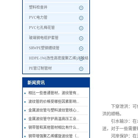
塑料检查井
PVC电力管
PVC七孔梅花管
玻璃钢电缆护套管
SRWPE塑钢缠绕管
HDPE-1W(改性高密度聚乙烯)六棱结
构壁管
PE管订制管材
新闻资讯
相比一些普通管材，波纹管有...
波纹管的价格受哪些因素影响...
下穿泄洪：可作为
金属波纹管与塑料波纹管核心...
洪的顺畅。
金属波纹管守护高温高压工业...
引水输沙：在水利
钢带管和其他管材相比有什么...
送，对于一些需要
河岸保护：在河岸
钢带增强聚乙烯螺旋波纹管（...