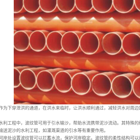
下穿泄洪的通道，在洪水来临时，让洪水顺利通过，减轻洪水对周边区
工程中，波纹管可用于引水输沙，帮助水流携带泥沙流动。其特殊的结
输送泥沙的水利工程，如灌溉渠道的引水等有重要作用。
处设置波纹管可以拦蓄水流，保护河岸稳定。波纹管的柔性结构可以适