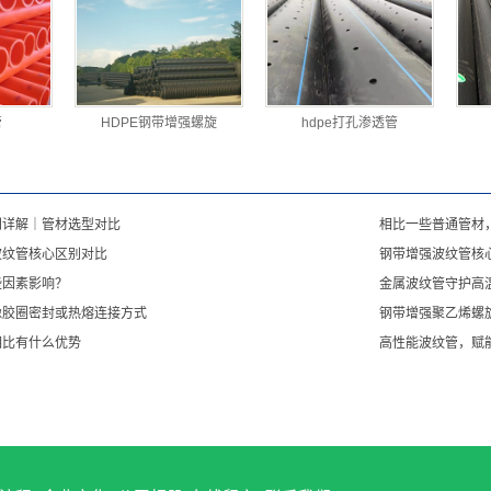
管
HDPE钢带增强螺旋
hdpe打孔渗透管
别详解｜管材选型对比
相比一些普通管材
波纹管核心区别对比
钢带增强波纹管核
些因素影响？
金属波纹管守护高
橡胶圈密封或热熔连接方式
钢带增强聚乙烯螺
相比有什么优势
高性能波纹管，赋