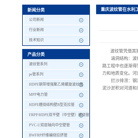
重庆波纹管在水利
新闻分类
PVC-U双层轴向中空壁
公司新闻
BWFRP纤维编绕拉挤管
行业新闻
技术知识
塑料检查井
波纹管凭借其独
产品分类
PVC电力管
涵洞结构：波纹钢
波纹管系列
路工程中也逐渐得
力和地质变化。河
PVC七孔梅花管
pe管系列
拦沙排涝：钢波纹
HDPE钢带增强聚乙烯螺旋波纹管
泥沙淤积对河道和
玻璃钢电缆护套管
MPP电力管
HDPE缠绕结构壁B型克拉管
SRWPE塑钢缠绕管
FRPP/HDPE双平壁（中空壁）缠绕管
HDPE-1W(改性
PVC-U双层轴向中空壁管
BWFRP纤维编绕拉挤管
PE管订制管材