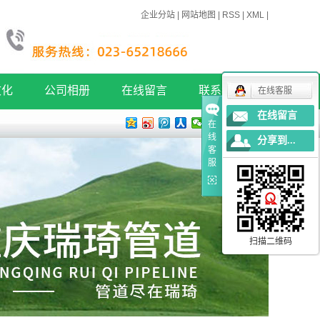
企业分站
|
网站地图
|
RSS
|
XML
|
文化
公司相册
在线留言
联系我们
在线客服
在线留言
在
文化
公司相册
联系方式
线
分享到...
客
服
扫描二维码